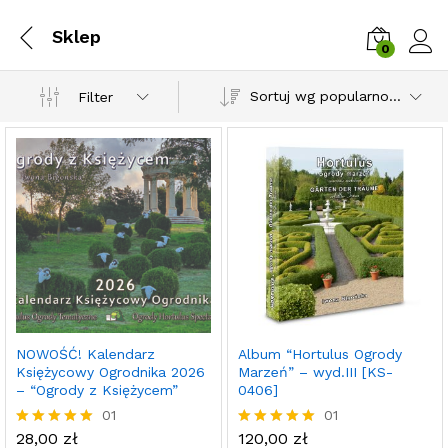
Sklep
0
Zalog
Sortuj wg popularności
Filter
NOWOŚĆ! Kalendarz
Album “Hortulus Ogrody
Księżycowy Ogrodnika 2026
Marzeń” – wyd.III [KS-
– “Ogrody z Księżycem”
0406]
01
01
28,00
zł
120,00
zł
Oceniony
Oceniony