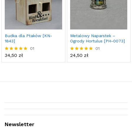
Budka dla Ptaków [KN-
Metalowy Naparstek –
1843]
Ogrody Hortulus [PH-0073]
01
01
34,50
zł
24,50
zł
Oceniony
Oceniony
5.00
5.00
na 5.
na 5.
Newsletter
Telefon (w godz. 9:30 do 16:30)