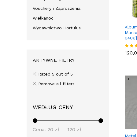
Vouchery i Zaproszenia
Wielkanoc
Album
Wydawnictwo Hortulus
Marze
0406]
120,
120,
Oceni
5.00
AKTYWNE FILTRY
na 5.
Rated 5 out of 5
Remove all filters
WEDŁUG CENY
Cena:
20 zł
—
120 zł
Metal