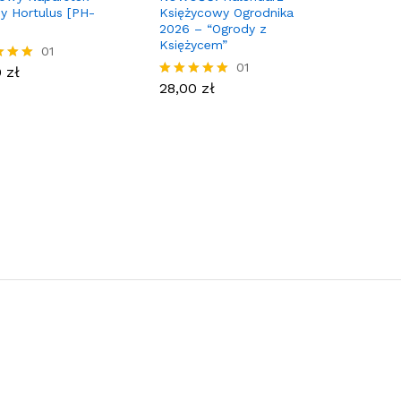
y Hortulus [PH-
Księżycowy Ogrodnika
2026 – “Ogrody z
Księżycem”
0
zł
01
28,00
zł
01
0
zł
ony
28,00
zł
Oceniony
5.00
na 5.