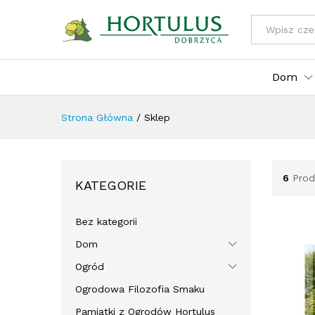
Wszystkie kat
Dom
Strona Główna
/
Sklep
6
Prod
KATEGORIE
Bez kategorii
Dom
Ogród
Ogrodowa Filozofia Smaku
Pamiątki z Ogrodów Hortulus