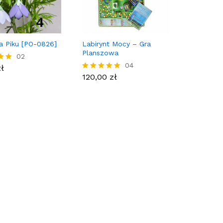
a Piku [PO-0826]
Labirynt Mocy – Gra
Planszowa
zł
02
120,00
zł
04
zł
ny
120,00
zł
Oceniony
5.00
na 5.