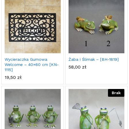
Wycieraczka Gumowa
Żaba i Ślimak – [BH-1819]
Welcome – 40×60 cm [KN-
58,00
zł
1115]
19,50
zł
Brak