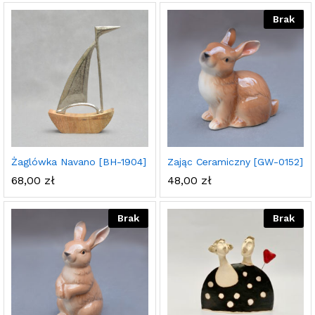
Brak
Żaglówka Navano [BH-1904]
Zając Ceramiczny [GW-0152]
68,00
zł
48,00
zł
Brak
Brak