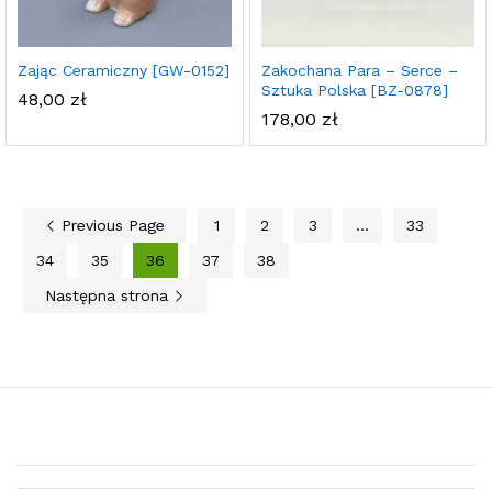
Zając Ceramiczny [GW-0152]
Zakochana Para – Serce –
Sztuka Polska [BZ-0878]
48,00
zł
178,00
zł
Previous Page
1
2
3
…
33
34
35
36
37
38
Następna strona