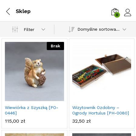
Sklep
0
Zalog
Domyślne sortowanie
Filter
Brak
Wiewiórka z Szyszką [PO-
Wizytownik Ozdobny –
0446]
Ogrody Hortulus [PH-0080]
115,00
zł
32,50
zł