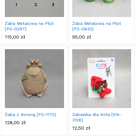
Żaba Metalowa na Płot
Żaba Metalowa na Płot
[PO-0297]
[PO-0833]
115,00
zł
95,00
zł
Żaba z Koroną [PO-1170]
Zabawka dla Kota [KN-
3126]
128,00
zł
12,50
zł