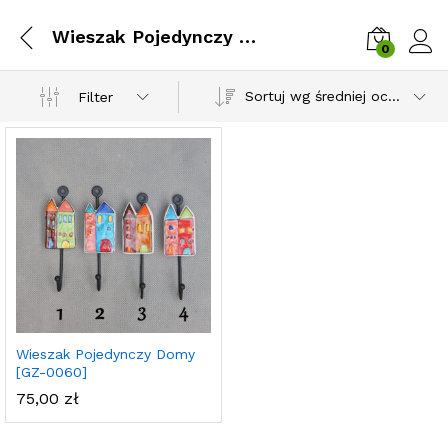
Wieszak Pojedynczy Domy [GZ-0060]
0
Zalog
Sortuj wg średniej oceny
Filter
Wieszak Pojedynczy Domy
[GZ-0060]
75,00
zł