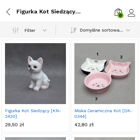
Figurka Kot Siedzący [KN-2420]
0
Zalog
Domyślne sortowanie
Filter
Figurka Kot Siedzący [KN-
Miska Ceramiczna Kot [DK-
2420]
0344]
29,50
zł
42,80
zł