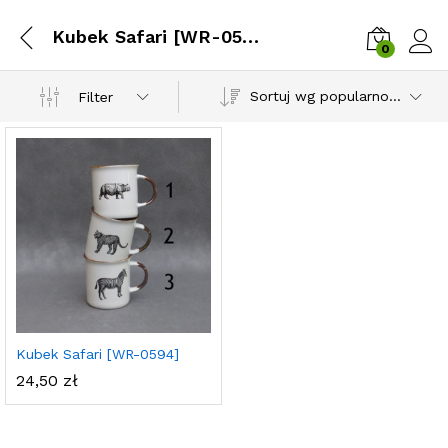
Kubek Safari [WR-0594]
0
Zalog
Sortuj wg popularności
Filter
Kubek Safari [WR-0594]
24,50
zł