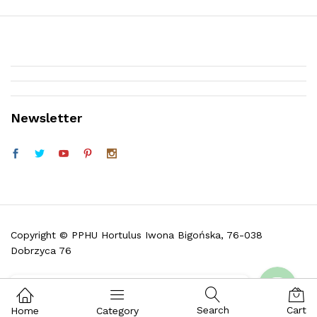
Newsletter
Telefon (w godz. 9:30 do 16:30)
Facebook
Copyright © PPHU Hortulus Iwona Bigońska, 76-038
Dobrzyca 76
Skontaktuj się z nami i zadaj pytanie
Search
Cart
Home
Category