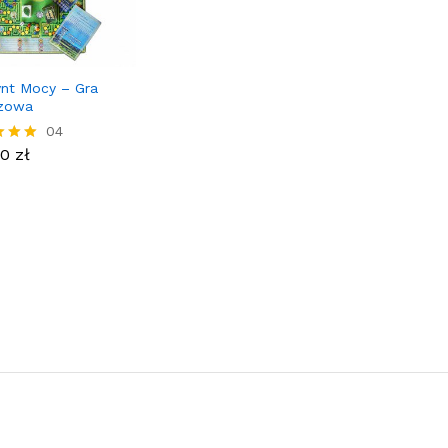
ynt Mocy – Gra
szowa
00
zł
04
00
zł
ony