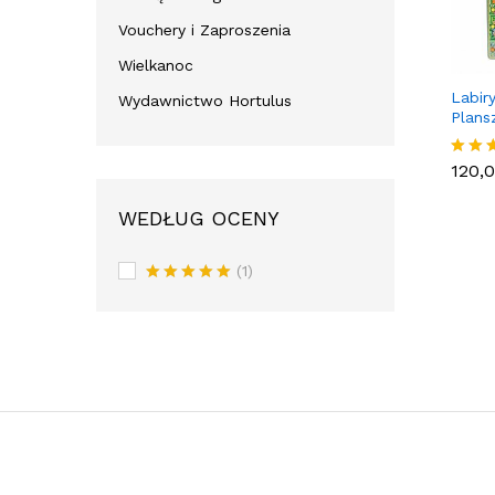
Vouchery i Zaproszenia
Wielkanoc
Labir
Wydawnictwo Hortulus
Plan
120,
120,
Oceni
5.00
na 5.
WEDŁUG OCENY
(1)
Oceniony
5
na 5.