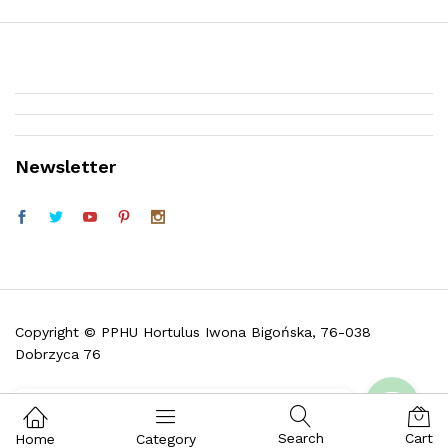
Newsletter
Telefon (w godz. 9:30 do 16:30)
Facebook
Copyright © PPHU Hortulus Iwona Bigońska, 76-038
Dobrzyca 76
Skontaktuj się z nami i zadaj pytanie
Search
Cart
Home
Category