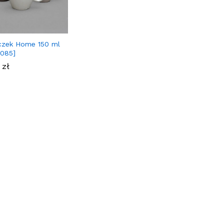
zek Home 150 ml
085]
0
0
zł
zł