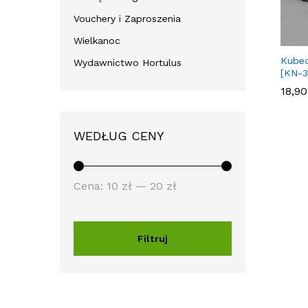
Vouchery i Zaproszenia
Wielkanoc
Kubec
Wydawnictwo Hortulus
[KN-3
18,9
18,9
WEDŁUG CENY
Cena:
10 zł
—
20 zł
Filtruj