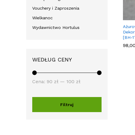
Vouchery i Zaproszenia
Wielkanoc
Ażuro
Wydawnictwo Hortulus
Dekor
[BH-1
98,0
98,0
WEDŁUG CENY
Cena:
90 zł
—
100 zł
Filtruj