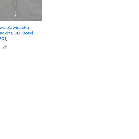
wa Zawieszka
acyjna 3D Motyl
701]
0
0
zł
zł