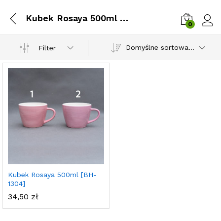
Kubek Rosaya 500ml [BH-1304]
0
Zalog
Domyślne sortowanie
Filter
Kubek Rosaya 500ml [BH-
1304]
34,50
zł