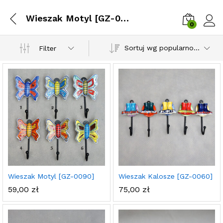
Wieszak Motyl [GZ-0090]
0
Zalog
Sortuj wg popularności
Filter
Wieszak Motyl [GZ-0090]
Wieszak Kalosze [GZ-0060]
59,00
zł
75,00
zł