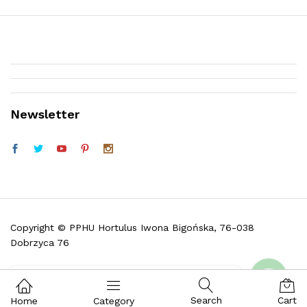
Newsletter
Telefon (w godz. 9:30 do 16:30)
Facebook
Copyright © PPHU Hortulus Iwona Bigońska, 76-038
Dobrzyca 76
Skontaktuj się z nami i zadaj pytanie
Search
Cart
Home
Category