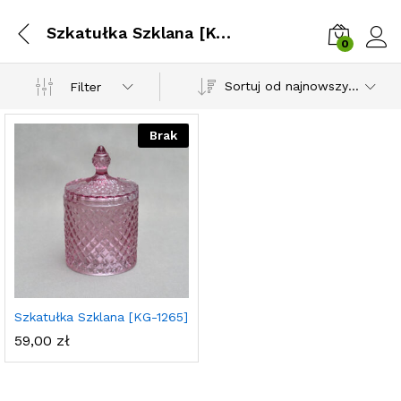
Szkatułka Szklana [KG-1265]
0
Zalog
Sortuj od najnowszych
Filter
Brak
Szkatułka Szklana [KG-1265]
59,00
zł