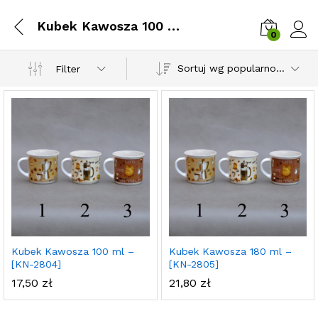
Kubek Kawosza 100 ml – [KN-2804]
0
Zalog
Sortuj wg popularności
Filter
Kubek Kawosza 100 ml –
Kubek Kawosza 180 ml –
[KN-2804]
[KN-2805]
17,50
zł
21,80
zł