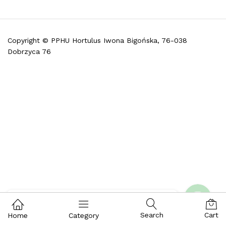
Copyright © PPHU Hortulus Iwona Bigońska, 76-038
Dobrzyca 76
Telefon (w godz. 9:30 do 16:30)
Facebook
Skontaktuj się z nami i zadaj pytanie
Search
Cart
Home
Category