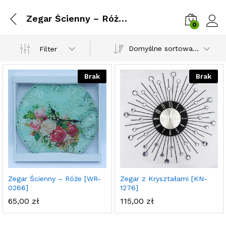
Zegar Ścienny – Róże [WR-0266]
0
Zalog
Domyślne sortowanie
Filter
Brak
Brak
Zegar Ścienny – Róże [WR-
Zegar z Kryształami [KN-
0266]
1276]
65,00
zł
115,00
zł