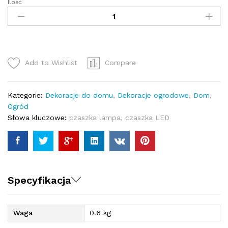
Ilość
Czaszka
Oczy
LED
-
Figura
[KN-
Add to Wishlist
Compare
2462]
quantity
Kategorie:
Dekoracje do domu
,
Dekoracje ogrodowe
,
Dom
,
Ogród
Słowa kluczowe:
czaszka lampa
,
czaszka LED
Specyfikacja
Waga
0.6 kg