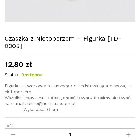
Czaszka z Nietoperzem – Figurka [TD-
0005]
12,80
zł
Status:
Dostępne
Figurka z tworzywa sztucznego przedstawiająca czaszkę z
nietoperzem.
Wszelkie zapytania o dostępność towaru prosimy kierować
na e-mail: biuro@hortulus.com.pl
Wysokość: 6 cm
Ilość
Czaszka
z