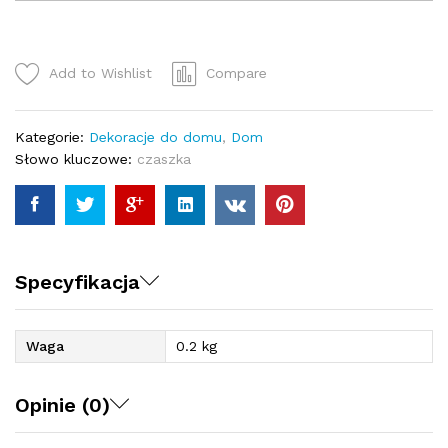
Nietoperzem
-
Figurka
[TD-
Add to Wishlist
Compare
0005]
quantity
Kategorie:
Dekoracje do domu
,
Dom
Słowo kluczowe:
czaszka
Specyfikacja
Waga
0.2 kg
Opinie (0)