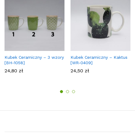
Kubek Ceramiczny – 3 wzory
Kubek Ceramiczny – Kaktus
[BH-1058]
[WR-0409]
24,80
zł
24,50
zł