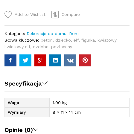
quantity
Add to Wishlist
Compare
Kategorie:
Dekoracje do domu
,
Dom
Słowa kluczowe:
beton
,
dziecko
,
elf
,
figurka
,
kwiatowy
,
kwiatowy elf
,
ozdoba
,
pozłacany
Specyfikacja
Waga
1.00 kg
Wymiary
8 × 11 × 14 cm
Opinie (0)