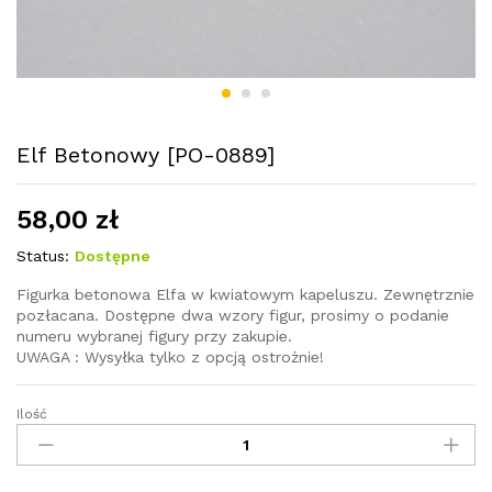
Elf Betonowy [PO-0889]
58,00
zł
Status:
Dostępne
Figurka betonowa Elfa w kwiatowym kapeluszu. Zewnętrznie
pozłacana. Dostępne dwa wzory figur, prosimy o podanie
numeru wybranej figury przy zakupie.
UWAGA : Wysyłka tylko z opcją ostrożnie!
Ilość
Elf
Betonowy
[PO-
0889]