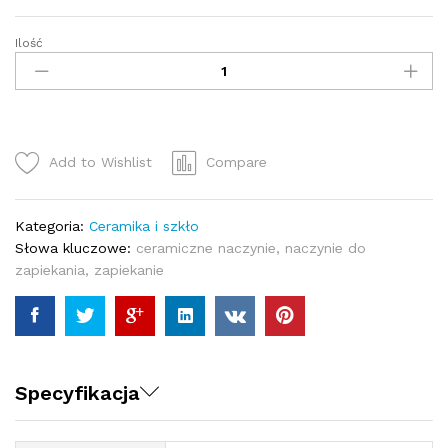
Ilość
Naczynie
do
Zapiekania
[KN-
2607]
quantity
Add to Wishlist
Compare
Kategoria:
Ceramika i szkło
Słowa kluczowe:
ceramiczne naczynie
,
naczynie do
zapiekania
,
zapiekanie
Specyfikacja