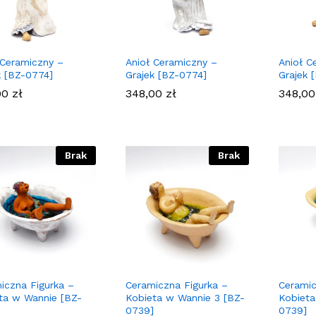
 Ceramiczny –
Anioł Ceramiczny –
Anioł C
k [BZ-0774]
Grajek [BZ-0774]
Grajek 
00
00
zł
zł
348,00
348,00
zł
zł
348,0
348,0
Brak
Brak
iczna Figurka –
Ceramiczna Figurka –
Ceramic
ta w Wannie [BZ-
Kobieta w Wannie 3 [BZ-
Kobieta
0739]
0739]