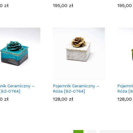
00
00
zł
zł
195,00
195,00
zł
zł
195,0
195,0
nik Ceramiczny –
Pojemnik Ceramiczny –
Pojemni
[BZ-0764]
Róża [BZ-0764]
Róża [
00
00
zł
zł
128,00
128,00
zł
zł
128,0
128,0