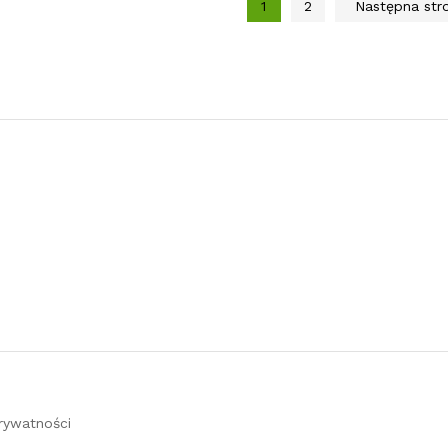
1
2
Następna st
prywatności