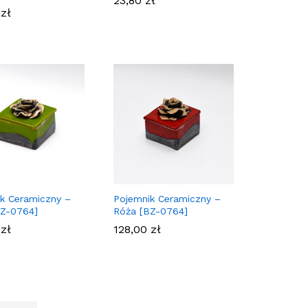
23,80
23,80
zł
zł
0
0
zł
zł
k Ceramiczny –
Pojemnik Ceramiczny –
BZ-0764]
Róża [BZ-0764]
0
0
zł
zł
128,00
128,00
zł
zł