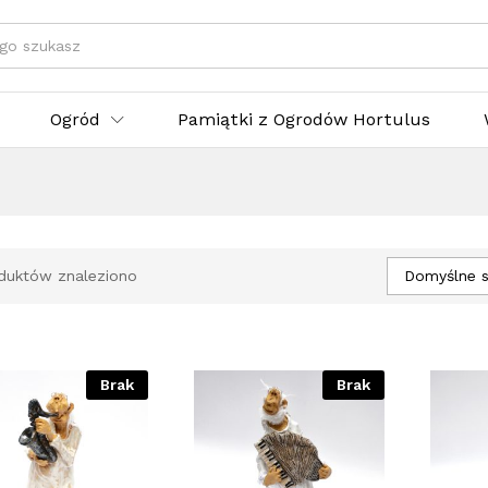
egorie
Ogród
Pamiątki z Ogrodów Hortulus
Domyślne s
duktów znaleziono
Brak
Brak