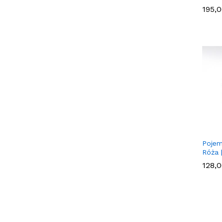
195,
195,
Pojem
Róża 
128,
128,