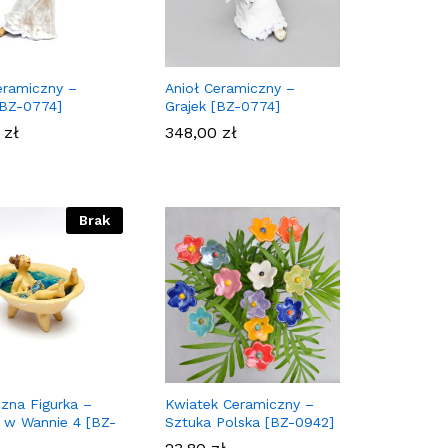
eramiczny –
Anioł Ceramiczny –
[BZ-0774]
Grajek [BZ-0774]
0
0
zł
zł
348,00
348,00
zł
zł
Brak
zna Figurka –
Kwiatek Ceramiczny –
 w Wannie 4 [BZ-
Sztuka Polska [BZ-0942]