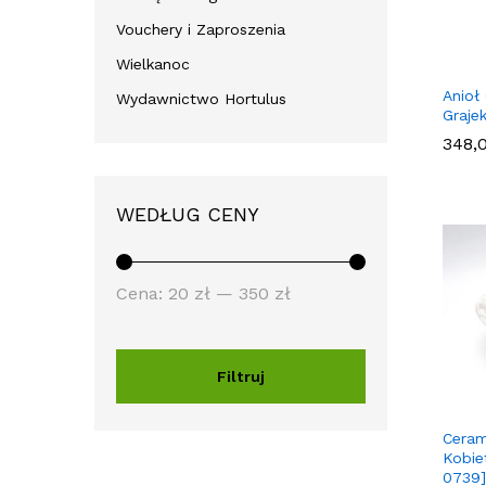
Vouchery i Zaproszenia
Wielkanoc
Anioł
Wydawnictwo Hortulus
Graje
348,
348,
WEDŁUG CENY
Cena:
20 zł
—
350 zł
Filtruj
Ceram
Kobie
0739]