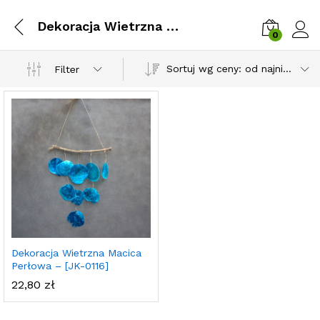
Dekoracja Wietrzna Macica Perłowa – [JK-0116]
0
Zalog
Sortuj wg ceny: od najniższej
Filter
Dekoracja Wietrzna Macica
Perłowa – [JK-0116]
22,80
zł